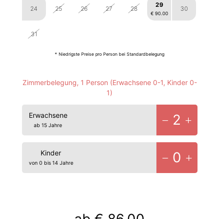
29
24
25
26
27
28
30
€ 90.00
1
2
3
4
5
6
31
€ 86.00
€ 86.00
€ 86.00
€ 86.00
€ 86.00
€ 86.00
* Niedrigste Preise pro Person bei Standardbelegung
Zimmerbelegung, 1 Person
(Erwachsene 0-1, Kinder 0-
1)
Erwachsene
2
ab 15 Jahre
Kinder
0
von 0 bis 14 Jahre