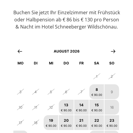
Buchen Sie jetzt Ihr Einzelzimmer mit Frühstück
oder Halbpension ab € 86 bis € 130 pro Person
& Nacht im Hotel Schneeberger Wildschönau.
AUGUST 2026
MO
DI
MI
DO
FR
SA
SO
27
28
29
30
31
1
2
8
3
4
5
6
7
9
€ 90.00
13
14
15
10
11
12
16
€ 90.00
€ 90.00
€ 90.00
19
20
21
22
23
17
18
€ 90.00
€ 90.00
€ 90.00
€ 90.00
€ 90.00